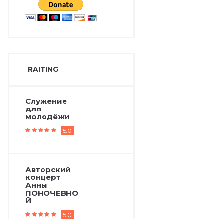
RAITING
Служение
для
молодёжи
5.0
Авторский
концерт
Анны
ПОНОЧЕВНО
Й
5.0