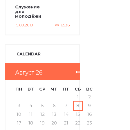
Служение
для
молодёжи
15.09.2019
6536
CALENDAR
Август
26
ПН
ВТ
СР
ЧТ
ПТ
СБ
ВС
1
2
3
4
5
6
7
8
9
10
11
12
13
14
15
16
17
18
19
20
21
22
23