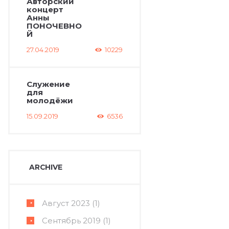
Авторский
концерт
Анны
ПОНОЧЕВНО
Й
27.04.2019
10229
Служение
для
молодёжи
15.09.2019
6536
ARCHIVE
Август
2023
(1)
Сентябрь
2019
(1)