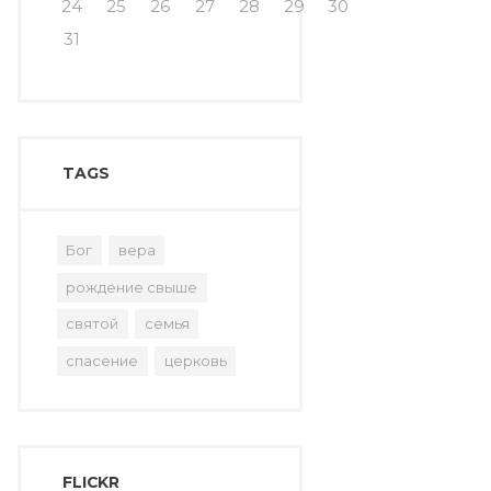
24
25
26
27
28
29
30
31
TAGS
Бог
вера
рождение свыше
святой
семья
спасение
церковь
FLICKR