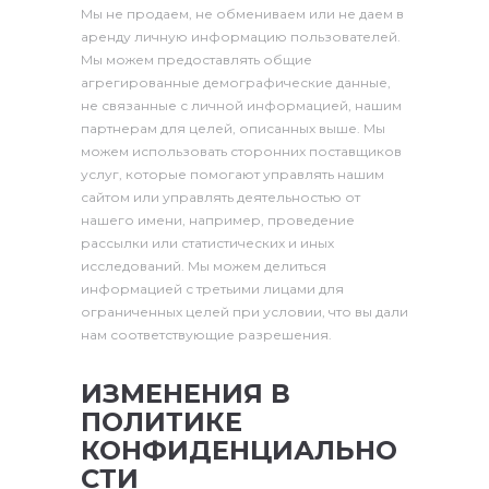
Мы не продаем, не обмениваем или не даем в
аренду личную информацию пользователей.
Мы можем предоставлять общие
агрегированные демографические данные,
не связанные с личной информацией, нашим
партнерам для целей, описанных выше. Мы
можем использовать сторонних поставщиков
услуг, которые помогают управлять нашим
сайтом или управлять деятельностью от
нашего имени, например, проведение
рассылки или статистических и иных
исследований. Мы можем делиться
информацией с третьими лицами для
ограниченных целей при условии, что вы дали
нам соответствующие разрешения.
ИЗМЕНЕНИЯ В
ПОЛИТИКЕ
КОНФИДЕНЦИАЛЬНО
СТИ