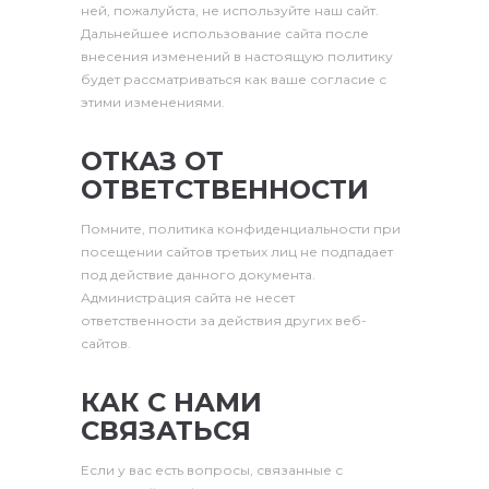
ней, пожалуйста, не используйте наш сайт.
Дальнейшее использование сайта после
внесения изменений в настоящую политику
будет рассматриваться как ваше согласие с
этими изменениями.
ОТКАЗ ОТ
ОТВЕТСТВЕННОСТИ
Помните, политика конфиденциальности при
посещении сайтов третьих лиц не подпадает
под действие данного документа.
Администрация сайта не несет
ответственности за действия других веб-
сайтов.
КАК С НАМИ
СВЯЗАТЬСЯ
Если у вас есть вопросы, связанные с