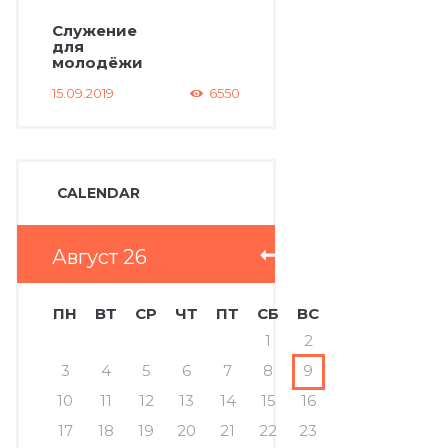
Служение
для
молодёжи
15.09.2019
6550
CALENDAR
Август
26
ПН
ВТ
СР
ЧТ
ПТ
СБ
ВС
1
2
3
4
5
6
7
8
9
10
11
12
13
14
15
16
17
18
19
20
21
22
23