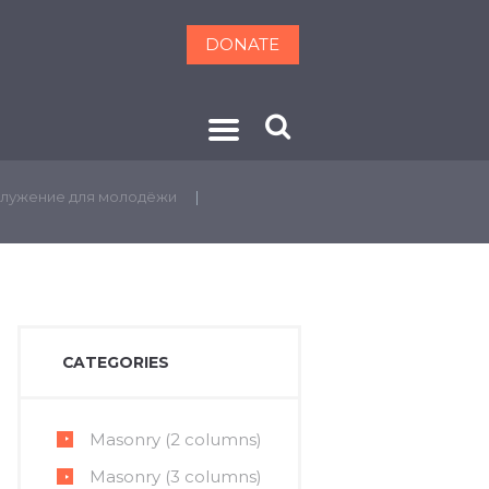
DONATE
ОНТАКТЫ
лужение для молодёжи
CATEGORIES
Masonry (2 columns)
Masonry (3 columns)