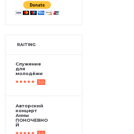
RAITING
Служение
для
молодёжи
5.0
Авторский
концерт
Анны
ПОНОЧЕВНО
Й
5.0