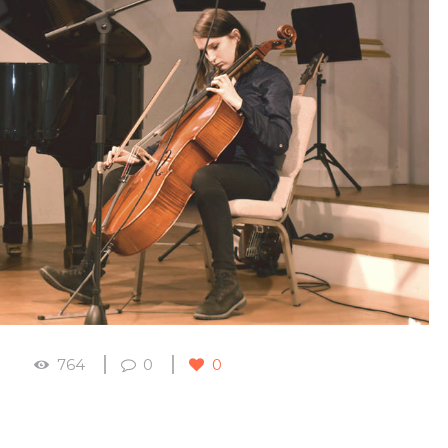
764
0
0