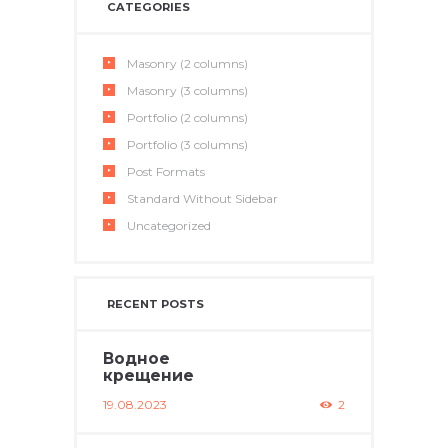
CATEGORIES
Masonry (2 columns)
Masonry (3 columns)
Portfolio (2 columns)
Portfolio (3 columns)
Post Formats
Standard Without Sidebar
Uncategorized
RECENT POSTS
Водное
крещение
19.08.2023
2