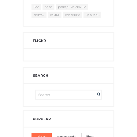
Бог
вера
рождение свыше
святой
семья
спасение
церковь
FLICKR
SEARCH
POPULAR
views
comments
likes