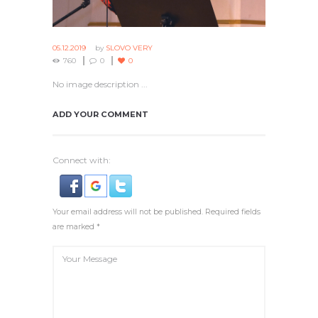
05.12.2019
by
SLOVO VERY
760
0
0
No image description ...
ADD YOUR COMMENT
Connect with:
Your email address will not be published. Required fields
are marked *