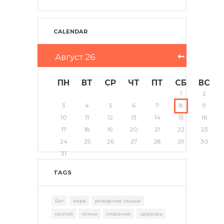
CALENDAR
Август
26
ПН
ВТ
СР
ЧТ
ПТ
СБ
ВС
1
2
3
4
5
6
7
8
9
10
11
12
13
14
15
16
17
18
19
20
21
22
23
24
25
26
27
28
29
30
31
TAGS
Бог
вера
рождение свыше
святой
семья
спасение
церковь