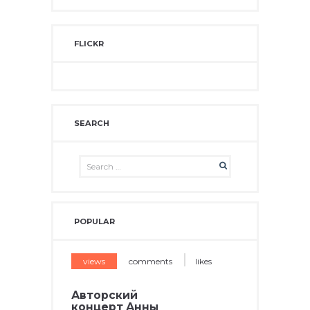
FLICKR
SEARCH
POPULAR
views
comments
likes
Авторский
концерт Анны