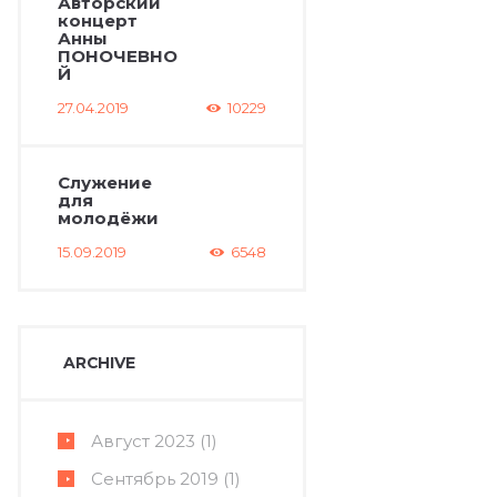
Авторский
концерт
Анны
ПОНОЧЕВНО
Й
27.04.2019
10229
Служение
для
молодёжи
15.09.2019
6548
ARCHIVE
Август
2023
(1)
Сентябрь
2019
(1)