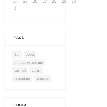
24
25
26
27
28
29
30
31
TAGS
Бог
вера
рождение свыше
святой
семья
спасение
церковь
FLICKR