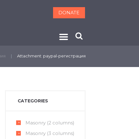
DONATE
ОНТАКТЫ
ния
Attachment: paypal-регистрация
CATEGORIES
Masonry (2 columns)
Next item
Masonry (3 columns)