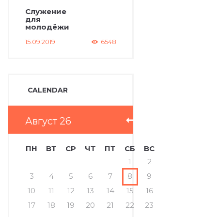
Служение
для
молодёжи
15.09.2019
6548
CALENDAR
Август
26
ПН
ВТ
СР
ЧТ
ПТ
СБ
ВС
1
2
3
4
5
6
7
8
9
10
11
12
13
14
15
16
17
18
19
20
21
22
23