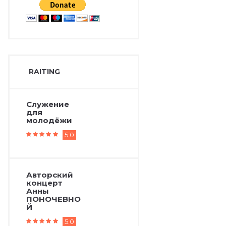
RAITING
Служение
для
молодёжи
5.0
Авторский
концерт
Анны
ПОНОЧЕВНО
Й
5.0