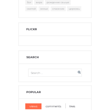
Бог
вера
рождение свыше
святой
семья
спасение
церковь
FLICKR
SEARCH
POPULAR
views
comments
likes