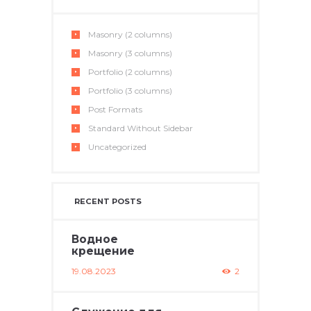
Masonry (2 columns)
Masonry (3 columns)
Portfolio (2 columns)
Portfolio (3 columns)
Post Formats
Standard Without Sidebar
Uncategorized
RECENT POSTS
Водное
крещение
19.08.2023
2