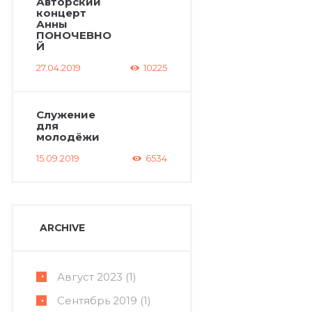
Авторский
концерт
Анны
ПОНОЧЕВНО
Й
27.04.2019
10225
Служение
для
молодёжи
15.09.2019
6534
ARCHIVE
Август
2023
(1)
Сентябрь
2019
(1)