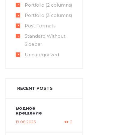
Portfolio (2 columns)
Portfolio (3 columns)
Post Formats
Next item
Standard Without
LogoPng_2
Sidebar
Uncategorized
RECENT POSTS
Водное
крещение
19.08.2023
2