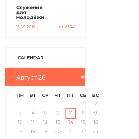
Служение
для
молодёжи
15.09.2019
6534
CALENDAR
Август
26
ПН
ВТ
СР
ЧТ
ПТ
СБ
ВС
1
2
3
4
5
6
7
8
9
10
11
12
13
14
15
16
17
18
19
20
21
22
23