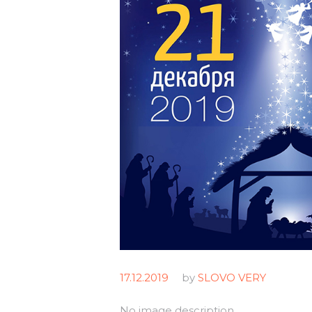
m
17.12.2019
by
SLOVO VERY
No image description ...