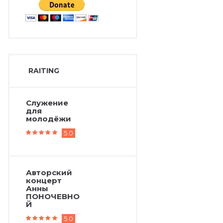
RAITING
Служение
для
молодёжи
5.0
Авторский
концерт
Анны
ПОНОЧЕВНО
Й
5.0