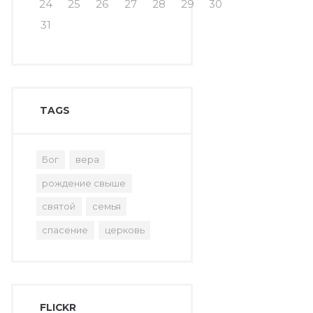
24
25
26
27
28
29
30
31
TAGS
Бог
вера
рождение свыше
святой
семья
спасение
церковь
FLICKR